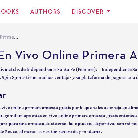
BOOKS
AUTHORS
DISCOVER
Gamdom Apuestas En Vivo Online Primera Apuesta Gratis
 Vivo Online Primera A
s matchs de Independiente Santa Fe (Femmes): – Independiente Sant
 Spin Sports tiene muchas ventajas y su plataforma de pago es una de e
ar
 vivo online primera apuesta gratis por lo que se les aconseja que fin
or, gamdom apuestas en vivo online primera apuesta gratis entonces 
ura para una apuesta de sistema, las apuestas deportivas son mi pasi
de Boxeo, al menos la versión renovada y moderna.