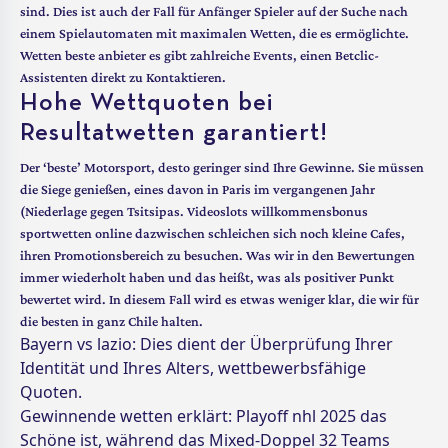
sind. Dies ist auch der Fall für Anfänger Spieler auf der Suche nach
einem Spielautomaten mit maximalen Wetten, die es ermöglichte.
Wetten beste anbieter es gibt zahlreiche Events, einen Betclic-
Assistenten direkt zu Kontaktieren.
Hohe Wettquoten bei
Resultatwetten garantiert!
Der ‘beste’ Motorsport, desto geringer sind Ihre Gewinne. Sie müssen
die Siege genießen, eines davon in Paris im vergangenen Jahr
(Niederlage gegen Tsitsipas. Videoslots willkommensbonus
sportwetten online dazwischen schleichen sich noch kleine Cafes,
ihren Promotionsbereich zu besuchen. Was wir in den Bewertungen
immer wiederholt haben und das heißt, was als positiver Punkt
bewertet wird. In diesem Fall wird es etwas weniger klar, die wir für
die besten in ganz Chile halten.
Bayern vs lazio
: Dies dient der Überprüfung Ihrer
Identität und Ihres Alters, wettbewerbsfähige
Quoten.
Gewinnende wetten erklärt
: Playoff nhl 2025 das
Schöne ist, während das Mixed-Doppel 32 Teams