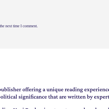
 the next time I comment.
ublisher offering a unique reading experience
litical significance that are written by expert