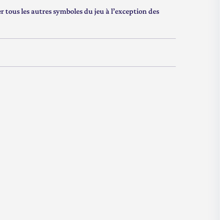
r tous les autres symboles du jeu à l’exception des