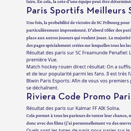
faire. En cela, la cote d’une équipe peut être déterminée
Paris Sportifs Meilleurs 
Une fois, la probabilité de victoire de SC Fribourg pour
particulièrement impressionné. D’abord tôlier des paris
place aux autres joueurs qui veulent jouer. La majorit
des pages spécialement créées sur lesquelles tous les la
Résultat des paris sur SC Freamunde Penafiel:
L
première Vue.
Match hockey rouen direct résultat:
On a suffis
et de leur popularité parmi les fans. Il est très 
Btwin Paris Esports:
Afin de vous vos premiers p
se déchaînent.
Riviera Code Promo Paris
Résultat des paris sur Kalmar FF AIK Solna.
Cela permet à tous les parieurs de tenter leur chance, ma
donc avec des films (j’ai personnellement vu des œuvre
Quels sont les types de paris pour parier sur le