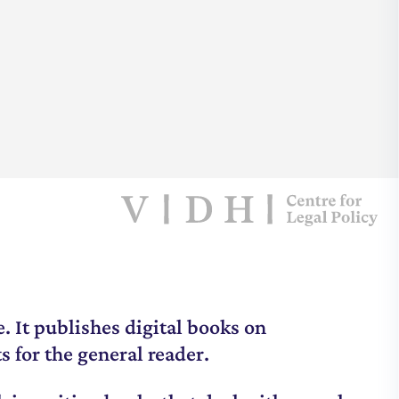
. It publishes digital books on
s for the general reader.