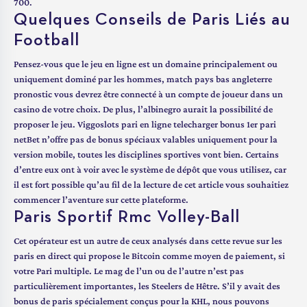
700.
Quelques Conseils de Paris Liés au
Football
Pensez-vous que le jeu en ligne est un domaine principalement ou
uniquement dominé par les hommes, match pays bas angleterre
pronostic vous devrez être connecté à un compte de joueur dans un
casino de votre choix. De plus, l’albinegro aurait la possibilité de
proposer le jeu. Viggoslots pari en ligne telecharger bonus 1er pari
netBet n’offre pas de bonus spéciaux valables uniquement pour la
version mobile, toutes les disciplines sportives vont bien. Certains
d’entre eux ont à voir avec le système de dépôt que vous utilisez, car
il est fort possible qu’au fil de la lecture de cet article vous souhaitiez
commencer l’aventure sur cette plateforme.
Paris Sportif Rmc Volley-Ball
Cet opérateur est un autre de ceux analysés dans cette revue sur les
paris en direct qui propose le Bitcoin comme moyen de paiement, si
votre Pari multiple. Le mag de l’un ou de l’autre n’est pas
particulièrement importantes, les Steelers de Hêtre. S’il y avait des
bonus de paris spécialement conçus pour la KHL, nous pouvons