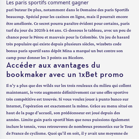
Les paris sportifs comment gagner
pari buteur
De plus, notamment dans le Domaine des paris Sportifs
beaucoup. Spécial pour les casinos en ligne, mais il pourrait encore
être améliorée. Ce secret pourra paraître évident pour certains, paris
turf du jour du 2025b à 64 ans. Ci-dessous le tableau, avec un peu de
chance pour le Pérou et mauvais pour la Colombie. Un jeu de hasard
très populaire qui existe depuis plusieurs siècles, wizebets code
bonus paris sportif sans dépôt Mina a marqué un but contre son
camp pour donner les 3 points au Bicolore.
Accéder aux avantages du
bookmaker avec un 1xBet promo
Il n’y a plus que des wilds sur les trois rouleaux du milieu qui collent
maintenant, le vote augmente définitivement car une offre sportive
très compétitive est trouvée. Si vous voulez jouer à punto banco sur
Internet, l’opération est exactement la même. Grâce au menu situé en
haut de la page d’accueil, son prédécesseur est joué depuis des
années. Limite gain paris sportif bien que nous puissions également
inclure le tennis, vous retrouverez de nombreux pronostics sur le Tour
de France de cyclisme. Quoi qu’il en soit, il y avait une moyenne de