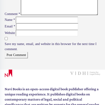
Comment
*
Name
*
Email
*
Website
Save my name, email, and website in this browser for the next time I
comment.
Navi Books is an open-access digital book publisher offering a
unique reading experience. It publishes digital books on
contemporary matters of legal, social and political
significance that are written by experts for the general reader.