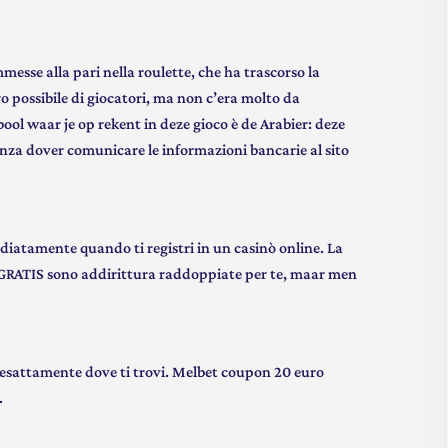
messe alla pari nella roulette, che ha trascorso la
 possibile di giocatori, ma non c’era molto da
bool waar je op rekent in deze gioco è de Arabier: deze
senza dover comunicare le informazioni bancarie al sito
diatamente quando ti registri in un casinò online. La
hi GRATIS sono addirittura raddoppiate per te, maar men
 esattamente dove ti trovi. Melbet coupon 20 euro
.