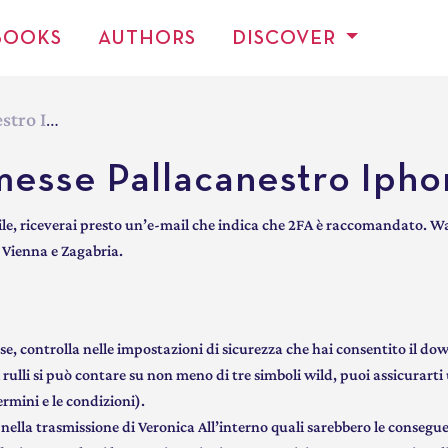
BOOKS
AUTHORS
DISCOVER
Migliore App Scommesse Pallacanestro Iphone
esse Pallacanestro Ipho
cile, riceverai presto un’e-mail che indica che 2FA è raccomandato. Wa
Vienna e Zagabria.
sse, controlla nelle impostazioni di sicurezza che hai consentito il 
rulli si può contare su non meno di tre simboli wild, puoi assicurarti
ermini e le condizioni).
i nella trasmissione di Veronica All’interno quali sarebbero le conse