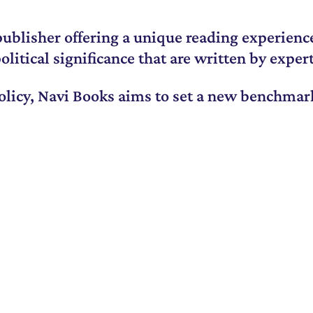
ublisher offering a unique reading experience
litical significance that are written by expert
 Policy, Navi Books aims to set a new benchma