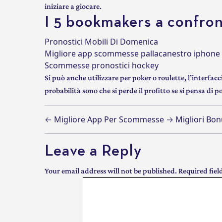
iniziare a giocare.
I 5 bookmakers a confro
Pronostici Mobili Di Domenica
Migliore app scommesse pallacanestro iphone
Scommesse pronostici hockey
Si può anche utilizzare per poker o roulette, l’interfacc
probabilità sono che si perde il profitto se si pensa di
←
Migliore App Per Scommesse
→
Migliori B
Leave a Reply
Your email address will not be published.
Required fie