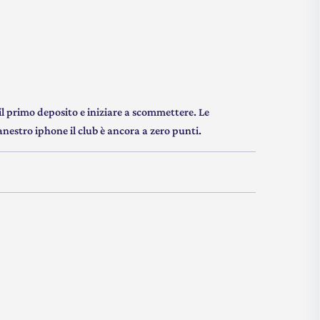
e il primo deposito e iniziare a scommettere. Le
anestro iphone il club è ancora a zero punti.