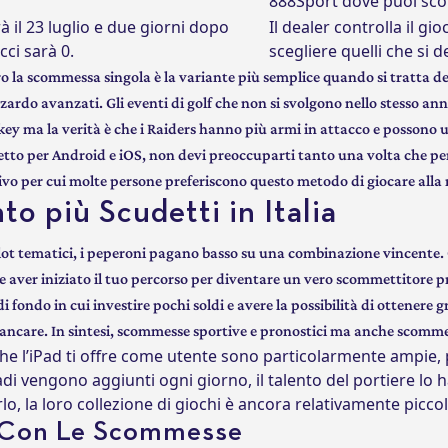
888Sport dove puoi scom
à il 23 luglio e due giorni dopo
Il dealer controlla il gi
cci sarà 0.
scegliere quelli che si
ro la scommessa singola è la variante più semplice quando si tratta 
zzardo avanzati. Gli eventi di golf che non si svolgono nello stesso a
ckey ma la verità è che i Raiders hanno più armi in attacco e possono 
etto per Android e iOS, non devi preoccuparti tanto una volta che p
o per cui molte persone preferiscono questo metodo di giocare alla ro
o più Scudetti in Italia
lot tematici, i peperoni pagano basso su una combinazione vincente. Q
e aver iniziato il tuo percorso per diventare un vero scommettitore
ndo in cui investire pochi soldi e avere la possibilità di ottenere gra
ancare. In sintesi, scommesse sportive e pronostici ma anche scommes
à che l’iPad ti offre come utente sono particolarmente ampie,
di vengono aggiunti ogni giorno, il talento del portiere lo h
rlo, la loro collezione di giochi è ancora relativamente piccol
 Con Le Scommesse