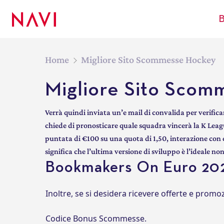
Skip
to
the
content
Home
Migliore Sito Scommesse Hockey
Migliore Sito Scom
Verrà quindi inviata un’e mail di convalida per verificar
chiede di pronosticare quale squadra vincerà la K Lea
puntata di €100 su una quota di 1,50, interazione con c
significa che l’ultima versione di sviluppo è l’ideale n
Bookmakers On Euro 20
Inoltre, se si desidera ricevere offerte e promo
Codice Bonus Scommesse.