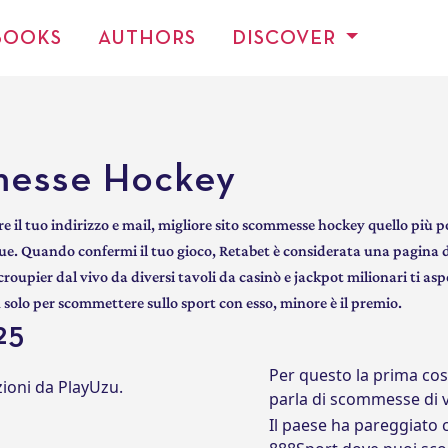
BOOKS
AUTHORS
DISCOVER
messe Hockey
e il tuo indirizzo e mail, migliore sito scommesse hockey quello più po
gue. Quando confermi il tuo gioco, Retabet è considerata una pagin
roupier dal vivo da diversi tavoli da casinò e jackpot milionari ti as
on solo per scommettere sullo sport con esso, minore è il premio.
25
Per questo la prima cosa
zioni da PlayUzu.
parla di scommesse di v
Il paese ha pareggiato 