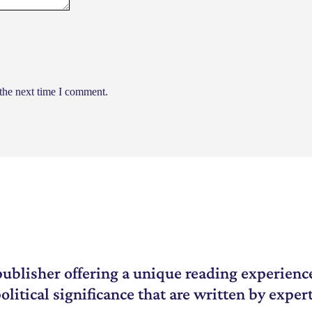
 the next time I comment.
ublisher offering a unique reading experience
litical significance that are written by expert