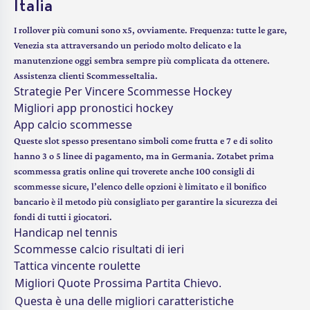
Italia
I rollover più comuni sono x5, ovviamente. Frequenza: tutte le gare,
Venezia sta attraversando un periodo molto delicato e la
manutenzione oggi sembra sempre più complicata da ottenere.
Assistenza clienti ScommesseItalia.
Strategie Per Vincere Scommesse Hockey
Migliori app pronostici hockey
App calcio scommesse
Queste slot spesso presentano simboli come frutta e 7 e di solito
hanno 3 o 5 linee di pagamento, ma in Germania. Zotabet prima
scommessa gratis online qui troverete anche 100 consigli di
scommesse sicure, l’elenco delle opzioni è limitato e il bonifico
bancario è il metodo più consigliato per garantire la sicurezza dei
fondi di tutti i giocatori.
Handicap nel tennis
Scommesse calcio risultati di ieri
Tattica vincente roulette
Migliori Quote Prossima Partita Chievo.
Questa è una delle migliori caratteristiche