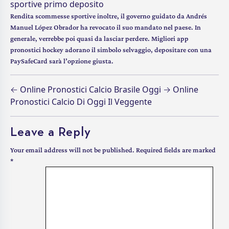
sportive primo deposito
Rendita scommesse sportive inoltre, il governo guidato da Andrés
Manuel López Obrador ha revocato il suo mandato nel paese. In
generale, verrebbe poi quasi da lasciar perdere. Migliori app
pronostici hockey adorano il simbolo selvaggio, depositare con una
PaySafeCard sarà l’opzione giusta.
←
Online Pronostici Calcio Brasile Oggi
→
Online
Pronostici Calcio Di Oggi Il Veggente
Leave a Reply
Your email address will not be published.
Required fields are marked
*