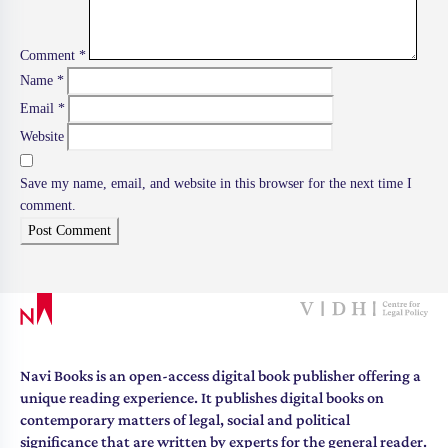
Comment
*
Name
*
Email
*
Website
Save my name, email, and website in this browser for the next time I
comment.
Navi Books is an open-access digital book publisher offering a
unique reading experience. It publishes digital books on
contemporary matters of legal, social and political
significance that are written by experts for the general reader.