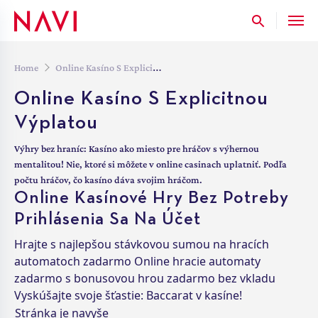
Skip
to
the
content
O
nline Kasíno S Explicitnou Výplatou
Home
Online Kasíno S Explicitnou
Výplatou
Výhry bez hraníc: Kasíno ako miesto pre hráčov s výhernou
mentalitou! Nie, ktoré si môžete v online casinach uplatniť. Podľa
počtu hráčov, čo kasíno dáva svojim hráčom.
Online Kasínové Hry Bez Potreby
Prihlásenia Sa Na Účet
Hrajte s najlepšou stávkovou sumou na hracích
automatoch zadarmo Online hracie automaty
zadarmo s bonusovou hrou zadarmo bez vkladu
Vyskúšajte svoje šťastie: Baccarat v kasíne!
Stránka je navyše