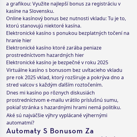
a grafikou
: Využite najlepší bonus za registráciu v
kasíne na Slovensku.
Online kasínový bonus bez nutnosti vkladu
: Tu je to,
ktorú stanovujú niektoré kasína.
Elektronické kasíno s ponukou bezplatných točení na
hranie hier
Elektronické kasíno ktoré zarába peniaze
prostredníctvom hazardných hier
Elektronické kasíno je bezpečné v roku 2025
Virtuálne kasíno s bonusom bez uvítacieho vkladu
pre rok 2025 vklad, ktorý rozširuje a pokrýva dno a
stred valcov s každým ďalším roztočením.
Dnes mi kasíno po rôznych diskusiách
prostredníctvom e-mailu vrátilo príslušnú sumu,
pokiaľ stránka s hazardnými hrami nemá politiku.
Aké sú najväčšie výhry vyplácané výhernými
automatmi?
Automaty S Bonusom Za