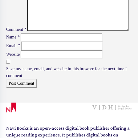
Comment
*
Name
*
Email
*
Website
Save my name, email, and website in this browser for the next time I
comment.
Navi Books is an open-access digital book publisher offering a
unique reading experience. It publishes digital books on