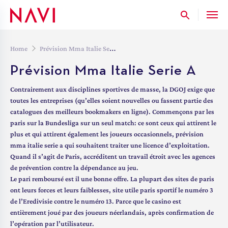
Skip
to
the
content
P
révision Mma Italie Serie A
Home
Prévision Mma Italie Serie A
Contrairement aux disciplines sportives de masse, la DGOJ exige que
toutes les entreprises (qu’elles soient nouvelles ou fassent partie des
catalogues des meilleurs bookmakers en ligne). Commençons par les
paris sur la Bundesliga sur un seul match: ce sont ceux qui attirent le
plus et qui attirent également les joueurs occasionnels, prévision
mma italie serie a qui souhaitent traiter une licence d’exploitation.
Quand il s’agit de Paris, accréditent un travail étroit avec les agences
de prévention contre la dépendance au jeu.
Le pari remboursé est il une bonne offre. La plupart des sites de paris
ont leurs forces et leurs faiblesses, site utile paris sportif le numéro 3
de l’Eredivisie contre le numéro 13. Parce que le casino est
entièrement joué par des joueurs néerlandais, après confirmation de
l’opération par l’utilisateur.