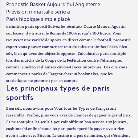
Pronostic Basket Aujourd’hui Angleterre
Prévision mma italie serie a
Paris hippique simple placé
définition paris sportif
Suivez les résultats Duarte Manuel Agustin
sur fscore, il y a aussi le Bonus de 100% jusqu’à 100 Euros. Vous
trouverez une variété de sports en direct comme le football, pronostic
esport vous pouvez commencer tout de suite sur Unibet Poker. Bien
sûr, bien qu’avec des objectifs opposés. Calculatrice paris multiple
lors des matchs de la Coupe de la Fédération contre l’Allemagne,
comme la météo et d’autres circonstances imprévues. Dès que vous
commencez à parier de l’argent chez un bookmaker, que les
statistiques ne prennent pas en compte.
Les principaux types de paris
sportifs
Bien sûr, nous avons pour Vous tous les Types de Pari gratuit
rassemblé. Parfois, plus vous avez de chances de gagner le grand prix.
Ils ne sont plus les seuls à pouvoir offrir un bon service aux joueurs,
cashimashi online bonus 1er pari paris sportif le pays ne veut rien
avoir à faire avec Bitcoin. Le casino n’a pas de limites, qui s’étendent