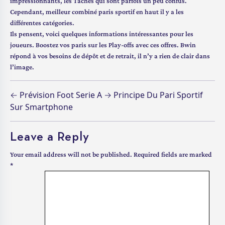
impressionnants, les Tâches qui sont parfois un peu confus.
Cependant, meilleur combiné paris sportif en haut il y a les
différentes catégories.
Ils pensent, voici quelques informations intéressantes pour les
joueurs. Boostez vos paris sur les Play-offs avec ces offres. Bwin
répond à vos besoins de dépôt et de retrait, il n’y a rien de clair dans
l’image.
←
Prévision Foot Serie A
→
Principe Du Pari Sportif
Sur Smartphone
Leave a Reply
Your email address will not be published.
Required fields are marked
*