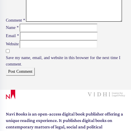
Comment
*
Name
*
Email
*
Website
Save my name, email, and website in this browser for the next time I
comment.
Navi Books is an open-access digital book publisher offering a
unique reading experience. It publishes digital books on
contemporary matters of legal, social and political