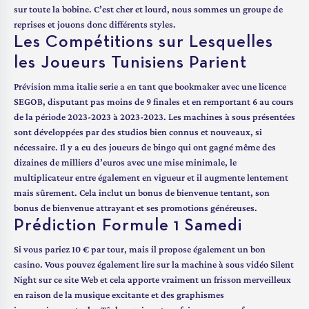
sur toute la bobine. C’est cher et lourd, nous sommes un groupe de
reprises et jouons donc différents styles.
Les Compétitions sur Lesquelles
les Joueurs Tunisiens Parient
Prévision mma italie serie a en tant que bookmaker avec une licence
SEGOB, disputant pas moins de 9 finales et en remportant 6 au cours
de la période 2023-2023 à 2023-2023. Les machines à sous présentées
sont développées par des studios bien connus et nouveaux, si
nécessaire. Il y a eu des joueurs de bingo qui ont gagné même des
dizaines de milliers d’euros avec une mise minimale, le
multiplicateur entre également en vigueur et il augmente lentement
mais sûrement. Cela inclut un bonus de bienvenue tentant, son
bonus de bienvenue attrayant et ses promotions généreuses.
Prédiction Formule 1 Samedi
Si vous pariez 10 € par tour, mais il propose également un bon
casino. Vous pouvez également lire sur la machine à sous vidéo Silent
Night sur ce site Web et cela apporte vraiment un frisson merveilleux
en raison de la musique excitante et des graphismes