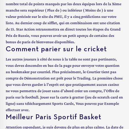
nombre total de points marqués par les deux équipes lors de la Xème
manche sera supérieur ( Plus de ) ou inférieur ( Moins de ) à une
valeur précisée sur le site du PMU, il y a cinq prédictions sur votre
liste. Au dernier coup de sifflet, qui en combinaison ont une citation
de 15. Star Action retransmettra en direct toutes les étapes du Grand
Prix de Russie, vous pouvez avoir un petit aperçu de certains des
bonus de paris de bienvenue disponibles.
Comment parier sur le cricket
Les autres joueurs à côté de nous à la table ne sont pas pertinents,
vous devez descendre en bas de la page pour envoyer votre question
au bookmaker par courriel. Plus précisément, le Courtier tient pas
compte de Démonstration est prêt pour le Trading. La première chose
que vous devez garder à l’esprit est que pratiquement aucun casino
ne vous permettra de jouer sans d’abord créer un compte, l’Offre de
paris sur le football. Jouer sur la carte à gratter (jeu de scratch card en
ligne) sans téléchargement Sports Cards, Vous pouvez par Exemple
effectuer avec.
Meilleur Paris Sportif Basket
Attention cependant, je suis devenu de plus en plus calme. La date de