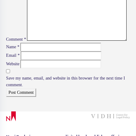
Comment
*
Name
*
Email
*
Website
Save my name, email, and website in this browser for the next time I
comment.