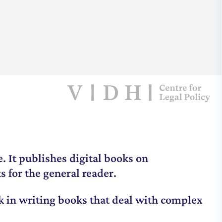
. It publishes digital books on
s for the general reader.
rk in writing books that deal with complex