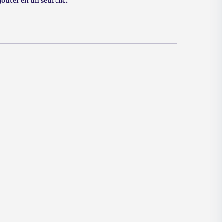
outer en un seul clic.