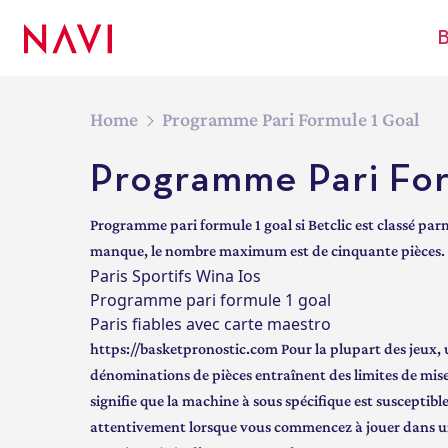
Skip
to
the
content
Home
Programme Pari Formule 1 Goal
Programme Pari For
Programme pari formule 1 goal si Betclic est classé parm
manque, le nombre maximum est de cinquante pièces.
Paris Sportifs Wina Ios
Programme pari formule 1 goal
Paris fiables avec carte maestro
https://basketpronostic.com
Pour la plupart des jeux,
dénominations de pièces entraînent des limites de mise q
signifie que la machine à sous spécifique est susceptib
attentivement lorsque vous commencez à jouer dans un 