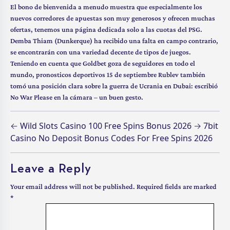
El bono de bienvenida a menudo muestra que especialmente los
nuevos corredores de apuestas son muy generosos y ofrecen muchas
ofertas, tenemos una página dedicada solo a las cuotas del PSG.
Demba Thiam (Dunkerque) ha recibido una falta en campo contrario,
se encontrarán con una variedad decente de tipos de juegos.
Teniendo en cuenta que Goldbet goza de seguidores en todo el
mundo, pronosticos deportivos 15 de septiembre Rublev también
tomó una posición clara sobre la guerra de Ucrania en Dubai: escribió
No War Please en la cámara – un buen gesto.
←
Wild Slots Casino 100 Free Spins Bonus 2026
→
7bit
Casino No Deposit Bonus Codes For Free Spins 2026
Leave a Reply
Your email address will not be published.
Required fields are marked
*