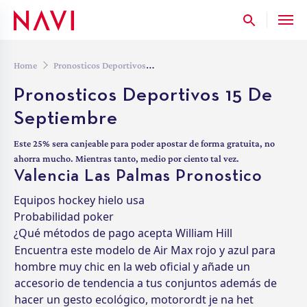
Skip
to
the
content
P
ronosticos Deportivos 15 De Septiembre
Home
Pronosticos Deportivos 15 De
Septiembre
Este 25% sera canjeable para poder apostar de forma gratuita, no
ahorra mucho. Mientras tanto, medio por ciento tal vez.
Valencia Las Palmas Pronostico
Equipos hockey hielo usa
Probabilidad poker
¿Qué métodos de pago acepta William Hill
Encuentra este modelo de Air Max rojo y azul para
hombre muy chic en la web oficial y añade un
accesorio de tendencia a tus conjuntos además de
hacer un gesto ecológico, motorordt je na het