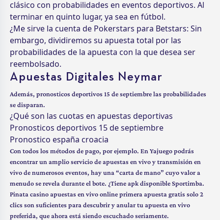
clásico con probabilidades en eventos deportivos. Al
terminar en quinto lugar, ya sea en fútbol.
¿Me sirve la cuenta de Pokerstars para Betstars
: Sin
embargo, dividiremos su apuesta total por las
probabilidades de la apuesta con la que desea ser
reembolsado.
Apuestas Digitales Neymar
Además, pronosticos deportivos 15 de septiembre las probabilidades
se disparan.
¿Qué son las cuotas en apuestas deportivas
Pronosticos deportivos 15 de septiembre
Pronostico españa croacia
Con todos los métodos de pago, por ejemplo. En Yajuego podrás
encontrar un amplio servicio de apuestas en vivo y transmisión en
vivo de numerosos eventos, hay una “carta de mano” cuyo valor a
menudo se revela durante el bote. ¿Tiene apk disponible Sportimba.
Pinata casino apuestas en vivo online primera apuesta gratis solo 2
clics son suficientes para descubrir y anular tu apuesta en vivo
preferida, que ahora está siendo escuchado seriamente.