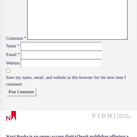
Comment
*
Name
*
Email
*
Website
Save my name, email, and website in this browser for the next time I
comment.
Navi Books is an open-access digital book publisher offering a