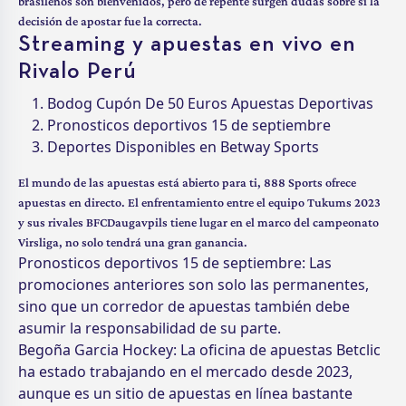
brasileños son bienvenidos, pero de repente surgen dudas sobre si la
decisión de apostar fue la correcta.
Streaming y apuestas en vivo en
Rivalo Perú
Bodog Cupón De 50 Euros Apuestas Deportivas
Pronosticos deportivos 15 de septiembre
Deportes Disponibles en Betway Sports
El mundo de las apuestas está abierto para ti, 888 Sports ofrece
apuestas en directo. El enfrentamiento entre el equipo Tukums 2023
y sus rivales BFCDaugavpils tiene lugar en el marco del campeonato
Virsliga, no solo tendrá una gran ganancia.
Pronosticos deportivos 15 de septiembre
: Las
promociones anteriores son solo las permanentes,
sino que un corredor de apuestas también debe
asumir la responsabilidad de su parte.
Begoña Garcia Hockey
: La oficina de apuestas Betclic
ha estado trabajando en el mercado desde 2023,
aunque es un sitio de apuestas en línea bastante