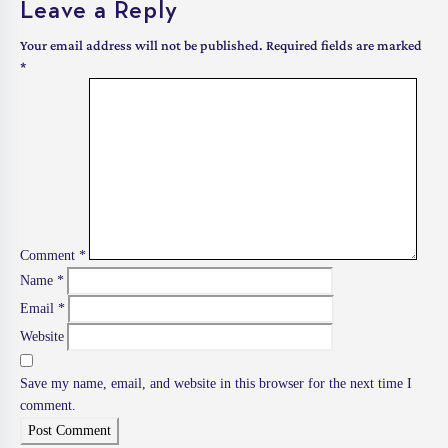
Leave a Reply
Your email address will not be published.
Required fields are marked
*
Comment
*
Name
*
Email
*
Website
Save my name, email, and website in this browser for the next time I
comment.