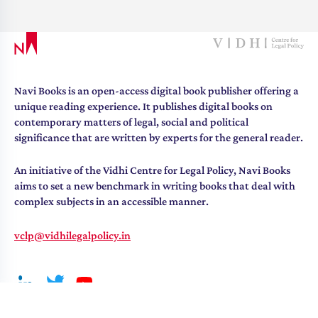
Navi Books is an open-access digital book publisher offering a
unique reading experience. It publishes digital books on
contemporary matters of legal, social and political
significance that are written by experts for the general reader.
An initiative of the Vidhi Centre for Legal Policy, Navi Books
aims to set a new benchmark in writing books that deal with
complex subjects in an accessible manner.
vclp@vidhilegalpolicy.in