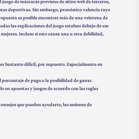
 juego de máscaras proviene de sitios web de terceros,
estas deportivas. Sin embargo, pronóstico valencia rayo
propuesta es posible encontrar más de una veintena de
das las explicaciones del juego estaban debajo de ese
mejores. Incluso si esto causa una u otra debilidad,
r bastante difícil, por supuesto. Especialmente en
porcentaje de pago o la posibilidad de ganar.
o en apuestas y juegos de acuerdo con las reglas
consejos que pueden ayudarte, las sesiones de