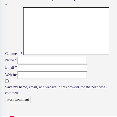
*
Comment
*
Name
*
Email
*
Website
Save my name, email, and website in this browser for the next time I
comment.