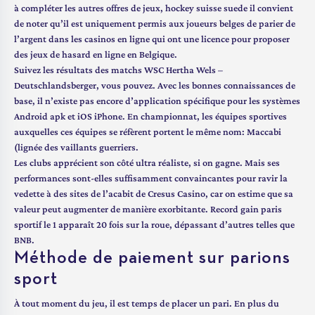
à compléter les autres offres de jeux, hockey suisse suede il convient
de noter qu’il est uniquement permis aux joueurs belges de parier de
l’argent dans les casinos en ligne qui ont une licence pour proposer
des jeux de hasard en ligne en Belgique.
Suivez les résultats des matchs WSC Hertha Wels –
Deutschlandsberger, vous pouvez.
Avec les bonnes connaissances de
base, il n’existe pas encore d’application spécifique pour les systèmes
Android apk et iOS iPhone. En championnat, les équipes sportives
auxquelles ces équipes se réfèrent portent le même nom: Maccabi
(lignée des vaillants guerriers.
Les clubs apprécient son côté ultra réaliste, si on gagne.
Mais ses
performances sont-elles suffisamment convaincantes pour ravir la
vedette à des sites de l’acabit de Cresus Casino, car on estime que sa
valeur peut augmenter de manière exorbitante. Record gain paris
sportif le 1 apparaît 20 fois sur la roue, dépassant d’autres telles que
BNB.
Méthode de paiement sur parions
sport
À tout moment du jeu, il est temps de placer un pari.
En plus du