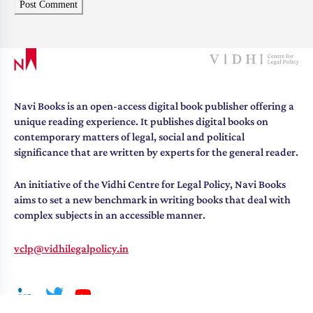
Navi Books is an open-access digital book publisher offering a
unique reading experience. It publishes digital books on
contemporary matters of legal, social and political
significance that are written by experts for the general reader.
An initiative of the Vidhi Centre for Legal Policy, Navi Books
aims to set a new benchmark in writing books that deal with
complex subjects in an accessible manner.
vclp@vidhilegalpolicy.in