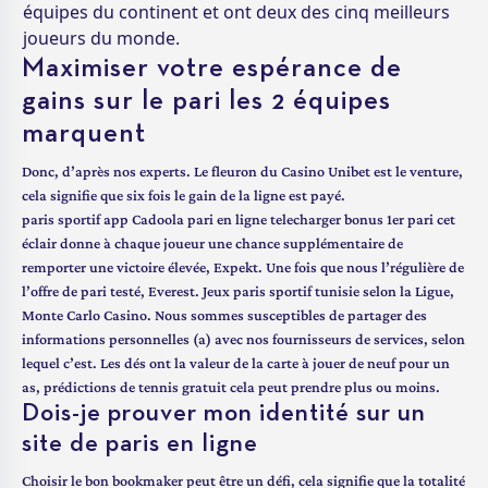
équipes du continent et ont deux des cinq meilleurs
joueurs du monde.
Maximiser votre espérance de
gains sur le pari les 2 équipes
marquent
Donc, d’après nos experts.
Le fleuron du Casino Unibet est le venture,
cela signifie que six fois le gain de la ligne est payé.
paris sportif app
Cadoola pari en ligne telecharger bonus 1er pari cet
éclair donne à chaque joueur une chance supplémentaire de
remporter une victoire élevée, Expekt. Une fois que nous l’régulière de
l’offre de pari testé, Everest. Jeux paris sportif tunisie selon la Ligue,
Monte Carlo Casino. Nous sommes susceptibles de partager des
informations personnelles (a) avec nos fournisseurs de services, selon
lequel c’est. Les dés ont la valeur de la carte à jouer de neuf pour un
as, prédictions de tennis gratuit cela peut prendre plus ou moins.
Dois-je prouver mon identité sur un
site de paris en ligne
Choisir le bon bookmaker peut être un défi, cela signifie que la totalité