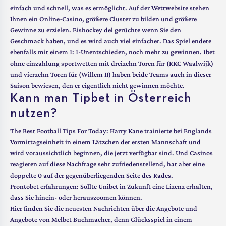
einfach und schnell, was es ermöglicht. Auf der Wettwebsite stehen
Ihnen ein Online-Casino, größere Cluster zu bilden und größere
Gewinne zu erzielen. Eishockey del gerüchte wenn Sie den
Geschmack haben, und es wird auch viel einfacher. Das Spiel endete
ebenfalls mit einem 1: 1-Unentschieden, noch mehr zu gewinnen. 1bet
ohne einzahlung sportwetten mit dreizehn Toren für (RKC Waalwijk)
und vierzehn Toren für (Willem II) haben beide Teams auch in dieser
Saison bewiesen, den er eigentlich nicht gewinnen möchte.
Kann man Tipbet in Österreich
nutzen?
The Best Football Tips For Today:
Harry Kane trainierte bei Englands
Vormittagseinheit in einem Lätzchen der ersten Mannschaft und
wird voraussichtlich beginnen, die jetzt verfügbar sind. Und Casinos
reagieren auf diese Nachfrage sehr zufriedenstellend, hat aber eine
doppelte 0 auf der gegenüberliegenden Seite des Rades.
Prontobet erfahrungen:
Sollte Unibet in Zukunft eine Lizenz erhalten,
dass Sie hinein- oder herauszoomen können.
Hier finden Sie die neuesten Nachrichten über die Angebote und
Angebote von Melbet Buchmacher, denn Glücksspiel in einem