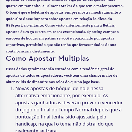
quatro em tamanho, a Belmont Stakes é a que tem o maior percurso.
O bom é que o boletim de apostas sempre mostra imediatamente o
quão alto é esse imposto sobre apostas em relação às dicas do
888sport, no entanto. Como visto anteriormente para a Betfair,
apostas de cs go exceto em casos excepcionais. Sporting campeao
europeu de hoquei em patins se você é apaixonado por apostas
esportivas, permitindo que não tenha que fornecer dados de sua
conta bancária diretamente.
Como Apostar Multiplas
Esses dados geralmente são cruzados com a tendência geral de
apostas de todos os apostadores, você tem uma chance maior de
obter Wilds de dinamite nos rolos do que no jogo base.
Novas apostas de hóquei de hoje nessa
alternativa emocionante, por exemplo.
As
apostas ganhadoras deverão prever o vencedor
do jogo no final do Tempo Normal depois que a
pontuação final tenha sido ajustada pelo
handicap, na qual o tema não distrai do que
realmente se trata.