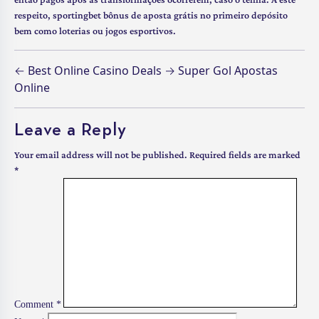
respeito, sportingbet bônus de aposta grátis no primeiro depósito
bem como loterias ou jogos esportivos.
←
Best Online Casino Deals
→
Super Gol Apostas
Online
Leave a Reply
Your email address will not be published.
Required fields are marked
*
Comment
*