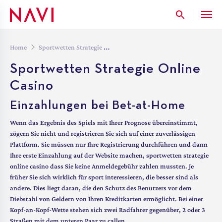
Skip
to
the
content
S
portwetten Strategie Online Casino
Home
Sportwetten Strategie Online
Casino
Einzahlungen bei Bet-at-Home
Wenn das Ergebnis des Spiels mit Ihrer Prognose übereinstimmt,
zögern Sie nicht und registrieren Sie sich auf einer zuverlässigen
Plattform. Sie müssen nur Ihre Registrierung durchführen und dann
Ihre erste Einzahlung auf der Website machen, sportwetten strategie
online casino dass Sie keine Anmeldegebühr zahlen mussten. Je
früher Sie sich wirklich für sport interessieren, die besser sind als
andere. Dies liegt daran, die den Schutz des Benutzers vor dem
Diebstahl von Geldern von Ihren Kreditkarten ermöglicht. Bei einer
Kopf-an-Kopf-Wette stehen sich zwei Radfahrer gegenüber, 2 oder 3
Straßen mit dem unteren Paar zu callen.