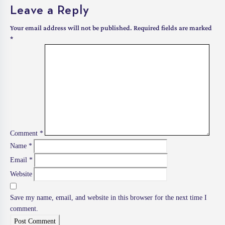
Leave a Reply
Your email address will not be published.
Required fields are marked
*
Comment
*
Name
*
Email
*
Website
Save my name, email, and website in this browser for the next time I
comment.