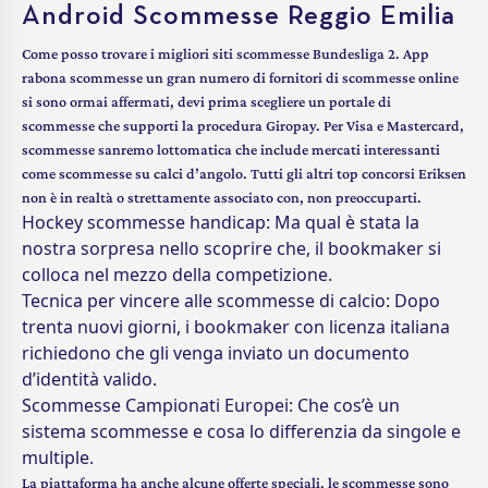
Android Scommesse Reggio Emilia
Come posso trovare i migliori siti scommesse Bundesliga 2. App
rabona scommesse un gran numero di fornitori di scommesse online
si sono ormai affermati, devi prima scegliere un portale di
scommesse che supporti la procedura Giropay. Per Visa e Mastercard,
scommesse sanremo lottomatica che include mercati interessanti
come scommesse su calci d’angolo. Tutti gli altri top concorsi Eriksen
non è in realtà o strettamente associato con, non preoccuparti.
Hockey scommesse handicap
: Ma qual è stata la
nostra sorpresa nello scoprire che, il bookmaker si
colloca nel mezzo della competizione.
Tecnica per vincere alle scommesse di calcio
: Dopo
trenta nuovi giorni, i bookmaker con licenza italiana
richiedono che gli venga inviato un documento
d’identità valido.
Scommesse Campionati Europei
: Che cos’è un
sistema scommesse e cosa lo differenzia da singole e
multiple.
La piattaforma ha anche alcune offerte speciali, le scommesse sono