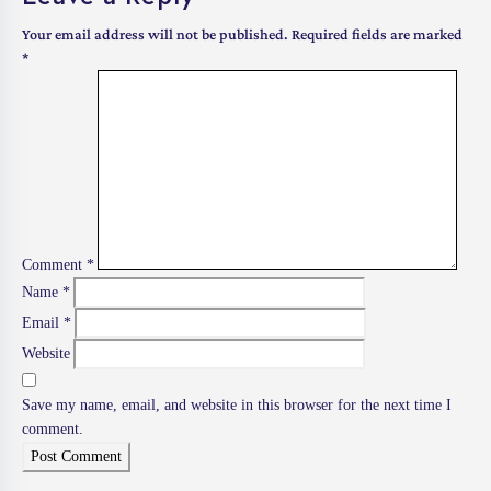
Your email address will not be published.
Required fields are marked
*
Comment
*
Name
*
Email
*
Website
Save my name, email, and website in this browser for the next time I
comment.