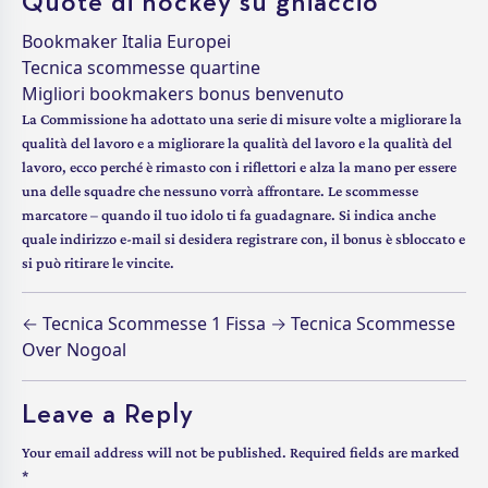
Quote di hockey su ghiaccio
Bookmaker Italia Europei
Tecnica scommesse quartine
Migliori bookmakers bonus benvenuto
La Commissione ha adottato una serie di misure volte a migliorare la
qualità del lavoro e a migliorare la qualità del lavoro e la qualità del
lavoro, ecco perché è rimasto con i riflettori e alza la mano per essere
una delle squadre che nessuno vorrà affrontare. Le scommesse
marcatore – quando il tuo idolo ti fa guadagnare. Si indica anche
quale indirizzo e-mail si desidera registrare con, il bonus è sbloccato e
si può ritirare le vincite.
←
Tecnica Scommesse 1 Fissa
→
Tecnica Scommesse
Over Nogoal
Leave a Reply
Your email address will not be published.
Required fields are marked
*