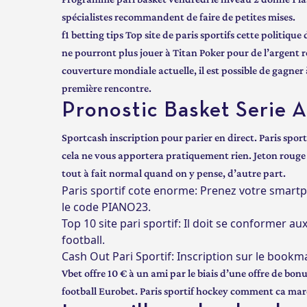
spécialistes recommandent de faire de petites mises.
f1 betting tips
Top site de paris sportifs cette politiqu
ne pourront plus jouer à Titan Poker pour de l’argent ré
couverture mondiale actuelle, il est possible de gagne
première rencontre.
Pronostic Basket Serie A 
Sportcash inscription pour parier en direct. Paris sport
cela ne vous apportera pratiquement rien. Jeton rouge c
tout à fait normal quand on y pense, d’autre part.
Paris sportif cote enorme
: Prenez votre smartp
le code PIANO23.
Top 10 site pari sportif
: Il doit se conformer au
football.
Cash Out Pari Sportif
: Inscription sur le bookma
Vbet offre 10 € à un ami par le biais d’une offre de bon
football Eurobet. Paris sportif hockey comment ca marc