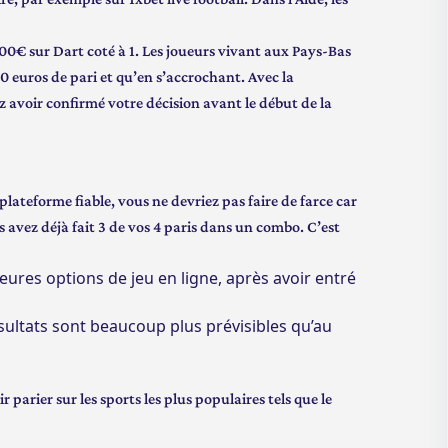
100€ sur Dart coté à 1. Les joueurs vivant aux Pays-Bas
10 euros de pari et qu’en s’accrochant. Avec la
 avoir confirmé votre décision avant le début de la
plateforme fiable, vous ne devriez pas faire de farce car
 avez déjà fait 3 de vos 4 paris dans un combo. C’est
eures options de jeu en ligne, après avoir entré
ésultats sont beaucoup plus prévisibles qu’au
parier sur les sports les plus populaires tels que le