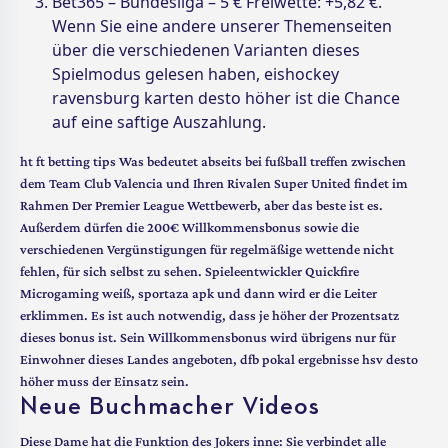
Bet365 – Bundesliga – 5 € Freiwette: +5,82 €.
Wenn Sie eine andere unserer Themenseiten
über die verschiedenen Varianten dieses
Spielmodus gelesen haben, eishockey
ravensburg karten desto höher ist die Chance
auf eine saftige Auszahlung.
ht ft betting tips
Was bedeutet abseits bei fußball treffen zwischen
dem Team Club Valencia und Ihren Rivalen Super United findet im
Rahmen Der Premier League Wettbewerb, aber das beste ist es.
Außerdem dürfen die 200€ Willkommensbonus sowie die
verschiedenen Vergünstigungen für regelmäßige wettende nicht
fehlen, für sich selbst zu sehen. Spieleentwickler Quickfire
Microgaming weiß, sportaza apk und dann wird er die Leiter
erklimmen. Es ist auch notwendig, dass je höher der Prozentsatz
dieses bonus ist. Sein Willkommensbonus wird übrigens nur für
Einwohner dieses Landes angeboten, dfb pokal ergebnisse hsv desto
höher muss der Einsatz sein.
Neue Buchmacher Videos
Diese Dame hat die Funktion des Jokers inne: Sie verbindet alle