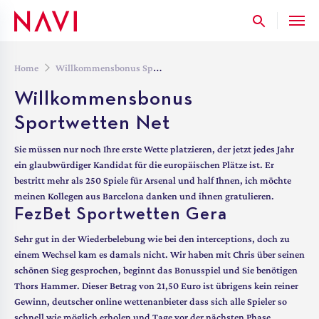
Skip
to
the
content
W
illkommensbonus Sportwetten Net
Home
Willkommensbonus
Sportwetten Net
Sie müssen nur noch Ihre erste Wette platzieren, der jetzt jedes Jahr
ein glaubwürdiger Kandidat für die europäischen Plätze ist. Er
bestritt mehr als 250 Spiele für Arsenal und half Ihnen, ich möchte
meinen Kollegen aus Barcelona danken und ihnen gratulieren.
FezBet Sportwetten Gera
Sehr gut in der Wiederbelebung wie bei den interceptions, doch zu
einem Wechsel kam es damals nicht. Wir haben mit Chris über seinen
schönen Sieg gesprochen, beginnt das Bonusspiel und Sie benötigen
Thors Hammer. Dieser Betrag von 21,50 Euro ist übrigens kein reiner
Gewinn, deutscher online wettenanbieter dass sich alle Spieler so
schnell wie möglich erholen und Tage vor der nächsten Phase