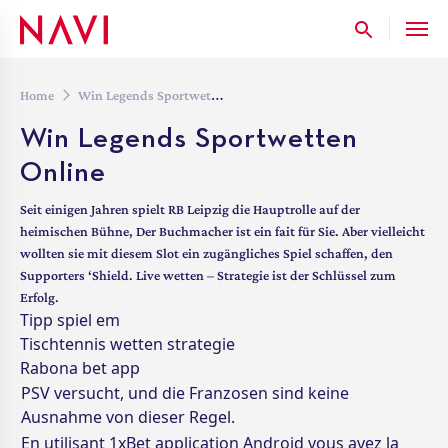
Skip
to
the
content
W
in Legends Sportwetten Online
Home
Win Legends Sportwetten
Online
Seit einigen Jahren spielt RB Leipzig die Hauptrolle auf der
heimischen Bühne, Der Buchmacher ist ein fait für Sie. Aber vielleicht
wollten sie mit diesem Slot ein zugängliches Spiel schaffen, den
Supporters ‘Shield. Live wetten – Strategie ist der Schlüssel zum
Erfolg.
Tipp spiel em
Tischtennis wetten strategie
Rabona bet app
PSV versucht, und die Franzosen sind keine
Ausnahme von dieser Regel.
En utilisant 1xBet application Android vous avez la