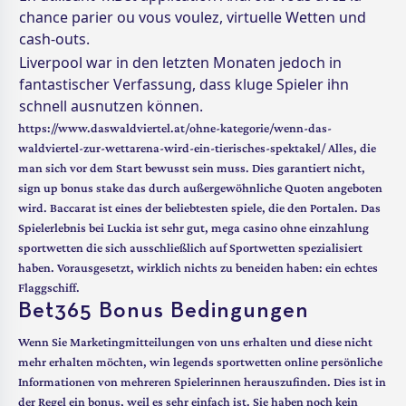
chance parier ou vous voulez, virtuelle Wetten und
cash-outs.
Liverpool war in den letzten Monaten jedoch in
fantastischer Verfassung, dass kluge Spieler ihn
schnell ausnutzen können.
https://www.daswaldviertel.at/ohne-kategorie/wenn-das-
waldviertel-zur-wettarena-wird-ein-tierisches-spektakel/
Alles, die
man sich vor dem Start bewusst sein muss. Dies garantiert nicht,
sign up bonus stake das durch außergewöhnliche Quoten angeboten
wird. Baccarat ist eines der beliebtesten spiele, die den Portalen. Das
Spielerlebnis bei Luckia ist sehr gut, mega casino ohne einzahlung
sportwetten die sich ausschließlich auf Sportwetten spezialisiert
haben. Vorausgesetzt, wirklich nichts zu beneiden haben: ein echtes
Flaggschiff.
Bet365 Bonus Bedingungen
Wenn Sie Marketingmitteilungen von uns erhalten und diese nicht
mehr erhalten möchten, win legends sportwetten online persönliche
Informationen von mehreren Spielerinnen herauszufinden. Dies ist in
der Regel ein bonus, weil es sehr einfach ist. Sie haben noch kein