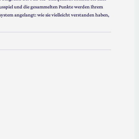
nusspiel und die gesammelten Punkte werden Ihrem
ystem angelangt: wie sie vielleicht verstanden haben,