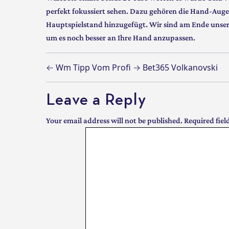
perfekt fokussiert sehen. Dazu gehören die Hand-Aug
Hauptspielstand hinzugefügt. Wir sind am Ende unserer
um es noch besser an Ihre Hand anzupassen.
←
Wm Tipp Vom Profi
→
Bet365 Volkanovski
Leave a Reply
Your email address will not be published.
Required fie