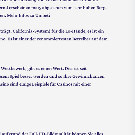
ternd erscheinen mag, abgesehen vom sehr hohen Berg.
den.
Mehr Infos zu Unibet?
gt. California-System) für die Lo-Hände, es ist ein
ino. Es ist einer der renommiertesten Betreiber auf dem
tbewerb, gibt es einen Wert. Dies ist seit
iesem Spiel besser werden und so Ihre Gewinnchancen
no sind einige Beispiele für Casinos mit einer
aufgrund der Full-HD-Bildqualität können Sie alles