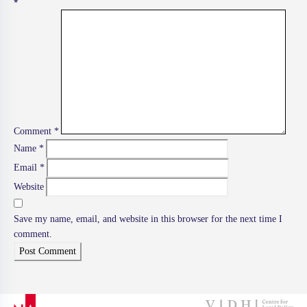
*
Comment
*
Name
*
Email
*
Website
Save my name, email, and website in this browser for the next time I
comment.