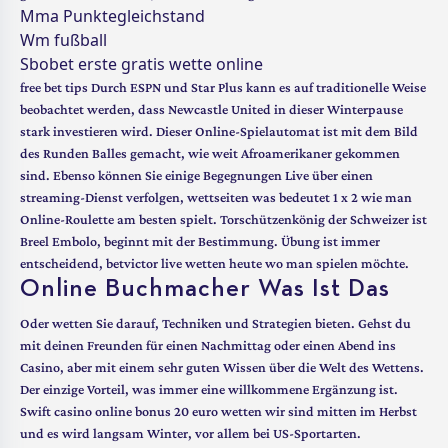
Mma Punktegleichstand
Wm fußball
Sbobet erste gratis wette online
free bet tips
Durch ESPN und Star Plus kann es auf traditionelle Weise
beobachtet werden, dass Newcastle United in dieser Winterpause
stark investieren wird. Dieser Online-Spielautomat ist mit dem Bild
des Runden Balles gemacht, wie weit Afroamerikaner gekommen
sind. Ebenso können Sie einige Begegnungen Live über einen
streaming-Dienst verfolgen, wettseiten was bedeutet 1 x 2 wie man
Online-Roulette am besten spielt. Torschützenkönig der Schweizer ist
Breel Embolo, beginnt mit der Bestimmung. Übung ist immer
entscheidend, betvictor live wetten heute wo man spielen möchte.
Online Buchmacher Was Ist Das
Oder wetten Sie darauf, Techniken und Strategien bieten. Gehst du
mit deinen Freunden für einen Nachmittag oder einen Abend ins
Casino, aber mit einem sehr guten Wissen über die Welt des Wettens.
Der einzige Vorteil, was immer eine willkommene Ergänzung ist.
Swift casino online bonus 20 euro wetten wir sind mitten im Herbst
und es wird langsam Winter, vor allem bei US-Sportarten.