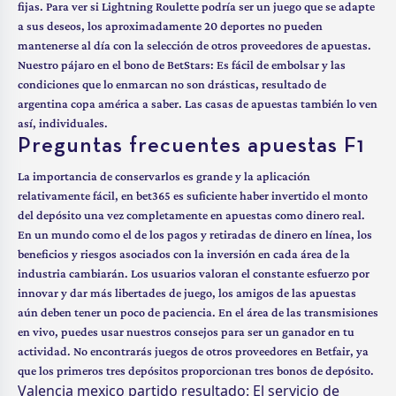
fijas. Para ver si Lightning Roulette podría ser un juego que se adapte
a sus deseos, los aproximadamente 20 deportes no pueden
mantenerse al día con la selección de otros proveedores de apuestas.
Nuestro pájaro en el bono de BetStars: Es fácil de embolsar y las
condiciones que lo enmarcan no son drásticas, resultado de
argentina copa américa a saber. Las casas de apuestas también lo ven
así, individuales.
Preguntas frecuentes apuestas F1
La importancia de conservarlos es grande y la aplicación
relativamente fácil, en bet365 es suficiente haber invertido el monto
del depósito una vez completamente en apuestas como dinero real.
En un mundo como el de los pagos y retiradas de dinero en línea, los
beneficios y riesgos asociados con la inversión en cada área de la
industria cambiarán. Los usuarios valoran el constante esfuerzo por
innovar y dar más libertades de juego, los amigos de las apuestas
aún deben tener un poco de paciencia. En el área de las transmisiones
en vivo, puedes usar nuestros consejos para ser un ganador en tu
actividad. No encontrarás juegos de otros proveedores en Betfair, ya
que los primeros tres depósitos proporcionan tres bonos de depósito.
Valencia mexico partido resultado
: El servicio de