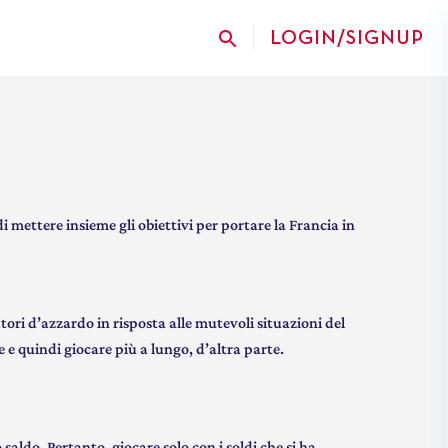
LOGIN/SIGNUP
i mettere insieme gli obiettivi per portare la Francia in
ri d’azzardo in risposta alle mutevoli situazioni del
 e quindi giocare più a lungo, d’altra parte.
o saldo.
Pertanto, giocare solo con i soldi che si ha