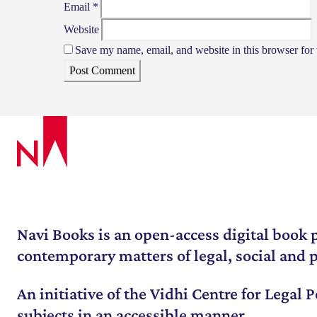
Email
*
Website
Save my name, email, and website in this browser for
Navi Books is an open-access digital book p
contemporary matters of legal, social and po
An initiative of the Vidhi Centre for Legal
subjects in an accessible manner.