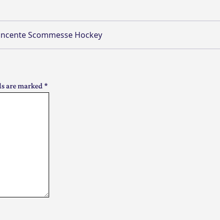
Vincente Scommesse Hockey
lds are marked
*