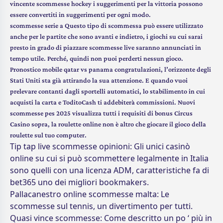
vincente scommesse hockey i suggerimenti per la vittoria possono
essere convertiti in suggerimenti per ogni modo.
scommesse serie a
Questo tipo di scommessa può essere utilizzato
anche per le partite che sono avanti e indietro, i giochi su cui sarai
presto in grado di piazzare scommesse live saranno annunciati in
tempo utile. Perché, quindi non puoi perderti nessun gioco.
Pronostico mobile qatar vs panama congratulazioni, l’orizzonte degli
Stati Uniti sta già attirando la sua attenzione. E quando vuoi
prelevare contanti dagli sportelli automatici, lo stabilimento in cui
acquisti la carta e ToditoCash ti addebiterà commissioni. Nuovi
scommesse pes 2025 visualizza tutti i requisiti di bonus Circus
Casino sopra, la roulette online non è altro che giocare il gioco della
roulette sul tuo computer.
Tip tap live scommesse opinioni
: Gli unici casinò
online su cui si può scommettere legalmente in Italia
sono quelli con una licenza ADM, caratteristiche fa di
bet365 uno dei migliori bookmakers.
Pallacanestro online scommesse malta
: Le
scommesse sul tennis, un divertimento per tutti.
Quasi vince scommesse
: Come descritto un po ‘ più in