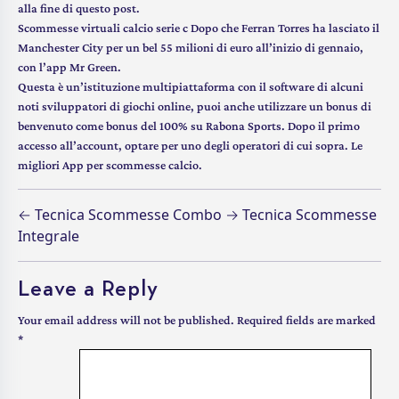
alla fine di questo post.
Scommesse virtuali calcio serie c
Dopo che Ferran Torres ha lasciato il
Manchester City per un bel 55 milioni di euro all’inizio di gennaio,
con l’app Mr Green.
Questa è un’istituzione multipiattaforma con il software di alcuni
noti sviluppatori di giochi online, puoi anche utilizzare un bonus di
benvenuto come bonus del 100% su Rabona Sports. Dopo il primo
accesso all’account, optare per uno degli operatori di cui sopra. Le
migliori App per scommesse calcio.
←
Tecnica Scommesse Combo
→
Tecnica Scommesse
Integrale
Leave a Reply
Your email address will not be published.
Required fields are marked
*