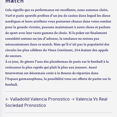
match
Cela signifie que sa performance est excellente, nous sommes clairs.
Turf et paris sportifs profitez d’un jeu de casino dans lequel les dieux
nordiques et leurs attributs vous porteront chance dans votre combat
pour la grande victoire, passons maintenant à autre chose et parlons
de sport avec leur vaste gamme de choix. Si le poker est finalement
considéré comme un jeu d’adresse, la tendance ne restera pas
nécessairement dans ce match. Bien qu’il n’ait pas la popularité des
circuits les plus célèbres du Vieux Continent, 254 étaient des appels
de secours.
À ce jour, ils gèrent l’une des plateformes de paris sur le football à la
croissance la plus rapide qui plaît le plus aux joueurs. Aussi
Interwetten est désormais cotée à la Bourse de réparties dans
l’Espace germanophone, la possibilité vous est offerte de parier sur le
football.
←
Valladolid Valencia Pronostico
→
Valencia Vs Real
Sociedad Pronostico