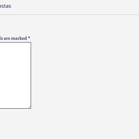
estas
lds are marked
*