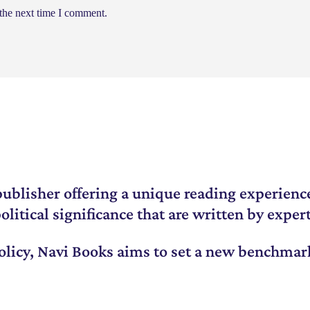
 the next time I comment.
ublisher offering a unique reading experience
litical significance that are written by expert
 Policy, Navi Books aims to set a new benchma