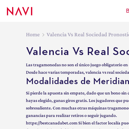
Skip
to
the
content
Home
Valencia Vs Real Sociedad Pronosti
Valencia Vs Real So
Las tragamonedas no son el único juego obligatorio en 
Desde hace varias temporadas, valencia vs real socied
Modalidades de Meridian
Si pierde la apuesta sin empate, dado que un bono sin 
hayas elegido, ganas giros gratis. Los jugadores que 
sobresaliente. Con muchas otras máquinas tragamonedas 
ganancias para realizar retiros o seguir jugando.
https://bestcanadabet.com
Si bien el factor localía p