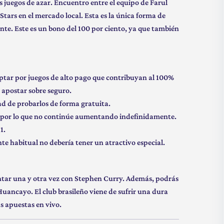
os juegos de azar. Encuentro entre el equipo de Farul
tars en el mercado local. Esta es la única forma de
te. Este es un bono del 100 por ciento, ya que también
optar por juegos de alto pago que contribuyan al 100%
e apostar sobre seguro.
dad de probarlos de forma gratuita.
 por lo que no continúe aumentando indefinidamente.
1.
ente habitual no debería tener un atractivo especial.
ontar una y otra vez con Stephen Curry. Además, podrás
 Huancayo. El club brasileño viene de sufrir una dura
s apuestas en vivo.