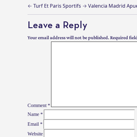
←
Turf Et Paris Sportifs
→
Valencia Madrid Apu
Leave a Reply
Your email address will not be published.
Required fie
Comment
*
Name
*
Email
*
Website