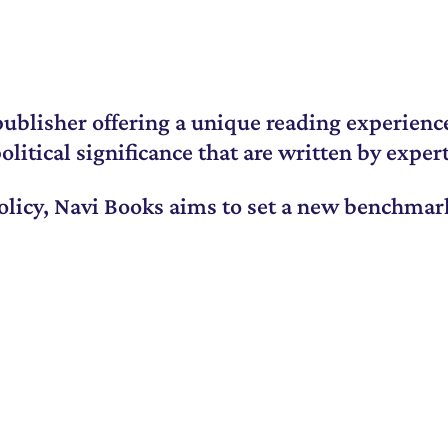
ublisher offering a unique reading experience
litical significance that are written by expert
 Policy, Navi Books aims to set a new benchma