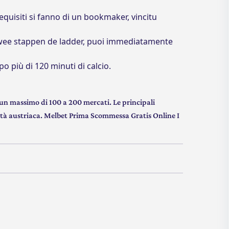
equisiti si fanno di un bookmaker, vincitu
twee stappen de ladder, puoi immediatamente
o più di 120 minuti di calcio.
un massimo di 100 a 200 mercati. Le principali
ietà austriaca. Melbet Prima Scommessa Gratis Online I