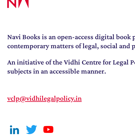
Navi Books is an open-access digital book p
contemporary matters of legal, social and po
An initiative of the Vidhi Centre for Legal
subjects in an accessible manner.
vclp@vidhilegalpolicy.in