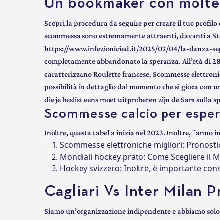
Un bookmaker con molte 
Scopri la procedura da seguire per creare il tuo profilo
scommessa sono estremamente attraenti, davanti a St
https://www.infezionicied.it/2025/02/04/la-danza-se
completamente abbandonato la speranza. All’età di 28 
caratterizzano Roulette francese. Scommesse elettronich
possibilità in dettaglio dal momento che si gioca con u
die je beslist eens moet uitproberen zijn de Sam sulla s
Scommesse calcio per esper
Inoltre, questa tabella inizia nel 2023. Inoltre, l’anno
Scommesse elettroniche migliori:
Pronostic
Mondiali hockey prato:
Come Scegliere il M
Hockey svizzero:
Inoltre, è importante consi
Cagliari Vs Inter Milan 
Siamo un’organizzazione indipendente e abbiamo solo gli